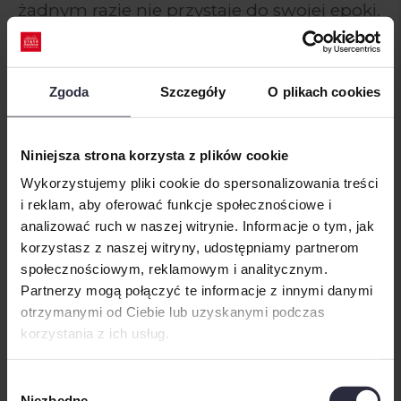
żadnym razie nie przystaje do swojej epoki.
Inteligentny i obowiązkowy, wyrasta ponad
przeciętność, co przysparza mu więcej
wrogów niż przyjaciół. Z uporem, przez
Zgoda
Szczegóły
O plikach cookies
lata, depcze mordercy po piętach i nie
spocznie, póki nie dojdzie prawdy. A
Niniejsza strona korzysta z plików cookie
prawda okaże się zaskakująca.
Wykorzystujemy pliki cookie do spersonalizowania treści
i reklam, aby oferować funkcje społecznościowe i
analizować ruch w naszej witrynie. Informacje o tym, jak
Podobne produkty
korzystasz z naszej witryny, udostępniamy partnerom
społecznościowym, reklamowym i analitycznym.
Partnerzy mogą połączyć te informacje z innymi danymi
otrzymanymi od Ciebie lub uzyskanymi podczas
korzystania z ich usług.
We work with
8 third parties
who may receive and
Wybór
process your information.
Niezbędne