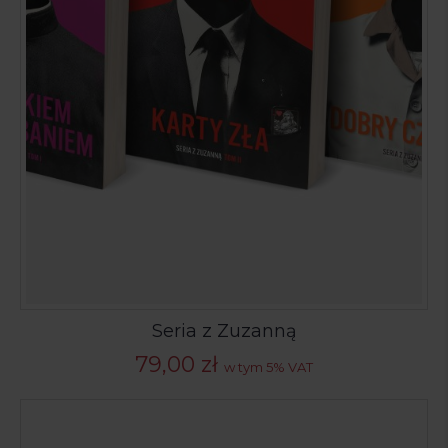
Seria z Zuzanną
79,00
zł
w tym 5% VAT