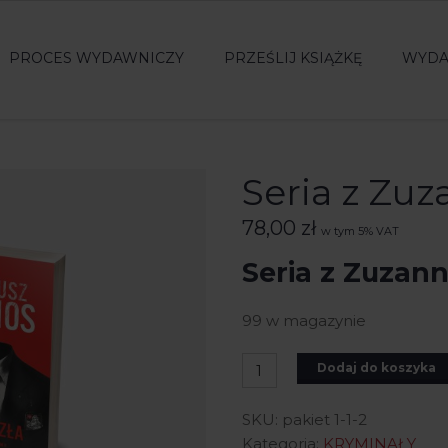
PROCES WYDAWNICZY
PRZEŚLIJ KSIĄŻKĘ
WYDA
Seria z Zu
78,00
zł
w tym 5% VAT
Seria z Zuzan
99 w magazynie
Dodaj do koszyka
SKU:
pakiet 1-1-2
Kategoria:
KRYMINAŁY