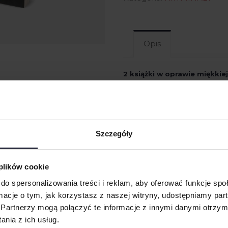
Opis
2 książki w oprawie miękkie
FORMAT KSIĄŻEK:
127 x 200
AUTOR:
Mariusz Kanios
GATUNEK:
Kryminał
Wysyłka
w ciągu 48 godzin od
Szczegóły
Kryminalna seria z ko
 plików cookie
1.
Uczynkiem i zanied
do spersonalizowania treści i reklam, aby oferować funkcje sp
2.
Karty zła
ormacje o tym, jak korzystasz z naszej witryny, udostępniamy p
3.
Dobry cZŁOwiek
Partnerzy mogą połączyć te informacje z innymi danymi otrzym
nia z ich usług.