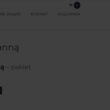
0
NE KSIĄŻKI
KONTAKT
KSIĘGARNIA
zanną
ną
– pakiet