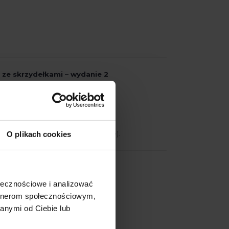
j ze skrzydełkami – wydanie 2
 mm
 chwili zamówienia (w dni robocze).
O plikach cookies
misarz Zuzanną:
baniem
ołecznościowe i analizować
artnerom społecznościowym,
anymi od Ciebie lub